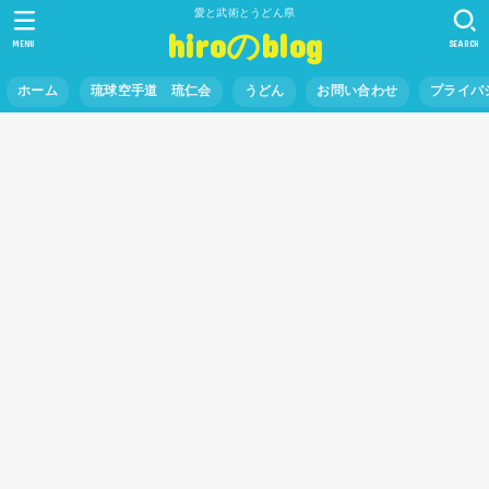
愛と武術とうどん県
hiroのblog
MENU
SEARCH
ホーム
琉球空手道 琉仁会
うどん
お問い合わせ
プライバ