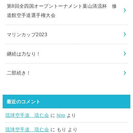
第8回全四国オープントーナメント葉山清流杯 修
道館空手道選手権大会
マリンカップ2023
継続は力なり！
二部続き！
最近のコメント
琉球空手道 琉仁会
に
hiro
より
琉球空手道 琉仁会
に
もり
より