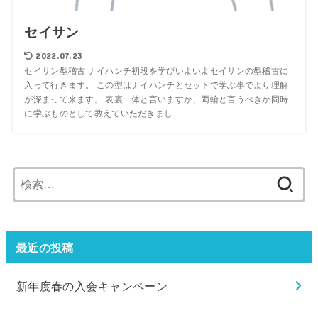
セイサン
2022.07.23
セイサン型稽古 ナイハンチ初段を学びいよいよセイサンの型稽古に
入って行きます。 この型はナイハンチとセットで学ぶ事でより理解
が深まって来ます。 表裏一体と言いますか、両輪と言うべきか同時
に学ぶものとして教えていただきまし...
検
索:
最近の投稿
新年度春の入会キャンペーン