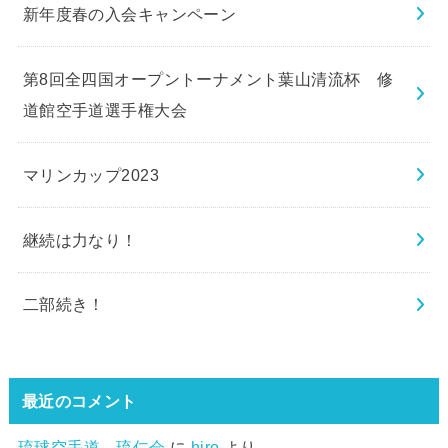
新年度春の入会キャンペーン
第8回全四国オープントーナメント葉山清流杯 修
道館空手道選手権大会
マリンカップ2023
継続は力なり！
二部続き！
最近のコメント
琉球空手道 琉仁会
に
hiro
より