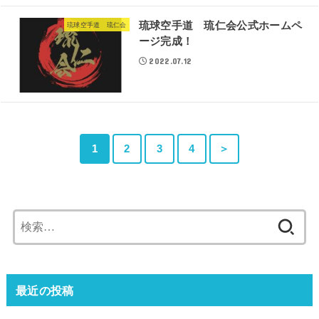
琉球空手道 琉仁会公式ホームペ
琉球空手道 琉仁会
ージ完成！
2022.07.12
1
2
3
4
＞
検
索:
最近の投稿