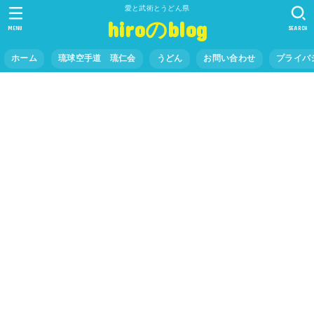
愛と武術とうどん県
hiroのblog
MENU
SEARCH
ホーム
琉球空手道 琉仁会
うどん
お問い合わせ
プライバ