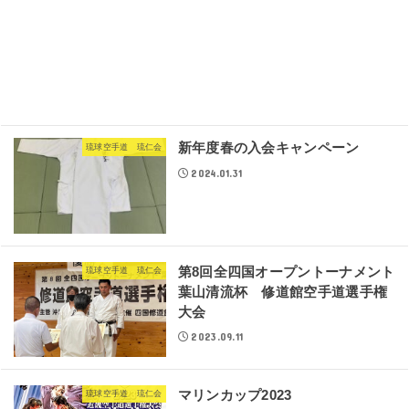
新年度春の入会キャンペーン
琉球空手道 琉仁会
2024.01.31
第8回全四国オープントーナメント
琉球空手道 琉仁会
葉山清流杯 修道館空手道選手権
大会
2023.09.11
マリンカップ2023
琉球空手道 琉仁会