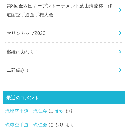
第8回全四国オープントーナメント葉山清流杯 修
道館空手道選手権大会
マリンカップ2023
継続は力なり！
二部続き！
最近のコメント
琉球空手道 琉仁会
に
hiro
より
琉球空手道 琉仁会
に
もり
より