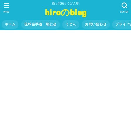
愛と武術とうどん県
hiroのblog
MENU
SEARCH
ホーム
琉球空手道 琉仁会
うどん
お問い合わせ
プライバ