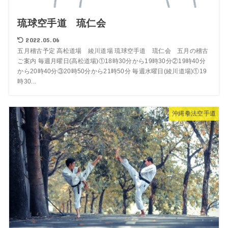
琉球空手道 琉仁会
2022.05.06
五月稽古予定 高松道場 綾川道場 琉球空手道 琉仁会 五月の稽古
ご案内 毎週月曜日(高松道場)①18時30分から19時30分②19時40分
から20時40分③20時50分から21時50分 毎週水曜日(綾川道場)①19
時30...
沖縄拳法空手道