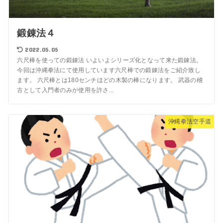
鍛錬法４
2022.05.05
六尺棒を使っての鍛錬法 いよいよシリーズ化となって来た鍛錬法。
今回は沖縄拳法にて使用しています六尺棒での鍛錬法をご紹介致し
ます。 六尺棒とは180センチほどの木製の棒になります。 武器の稽
古として入門者のみが使用を許さ...
沖縄拳法空手道