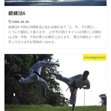
鍛錬法6
2022.05.05
鍛錬法6 今回は沖縄拳法に伝わる稽古法で『上、中、下の受け』。
について解説して参ります。 上中下の受け タイトルの通りこの稽古
は上段、中段、下段の受けの稽古になります。 受けの稽古と一言で
言っておりますが意味合いはかな...
Uncategorized