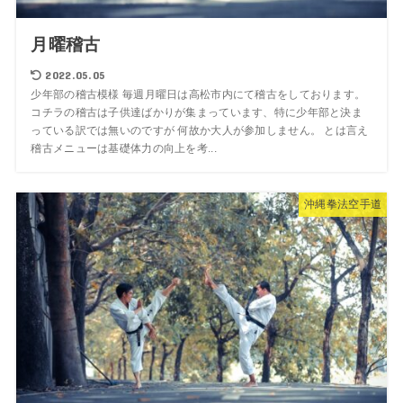
月曜稽古
2022.05.05
少年部の稽古模様 毎週月曜日は高松市内にて稽古をしております。
コチラの稽古は子供達ばかりが集まっています、特に少年部と決ま
っている訳では無いのですが 何故か大人が参加しません。 とは言え
稽古メニューは基礎体力の向上を考...
沖縄拳法空手道