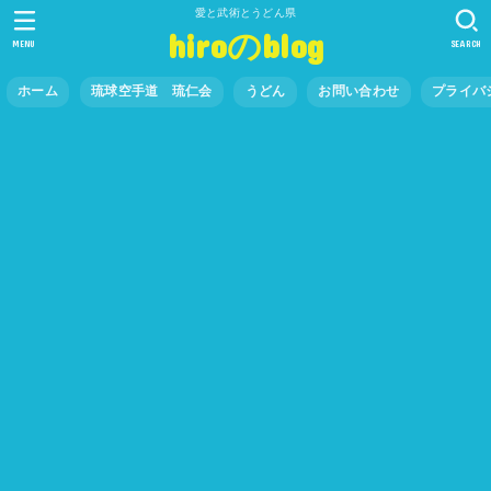
愛と武術とうどん県
hiroのblog
MENU
SEARCH
ホーム
琉球空手道 琉仁会
うどん
お問い合わせ
プライバ