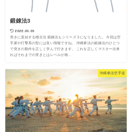
鍛錬法3
2022.05.05
突きに直結する稽古法 鍛錬法もシリーズ３になりました。 今回は空
手家や打撃系の型には良い情報ですね。 沖縄拳法の鍛錬法のひとつ
で突きの動作を正しく学んで行きます。 これを正しくマスター出来
ればそれまでの突きとはレベルが格...
沖縄拳法空手道