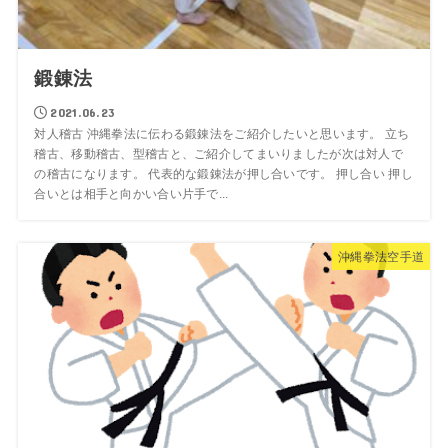
鍛錬法
2021.06.23
対人稽古 沖縄拳法に伝わる鍛錬法をご紹介したいと思います。 立ち
稽古、移動稽古、型稽古と、ご紹介してまいりましたが次は対人で
の稽古になります。 代表的な鍛錬法が押し合いです。 押し合い 押し
合いとは相手と向かい合い片手で...
沖縄拳法空手道