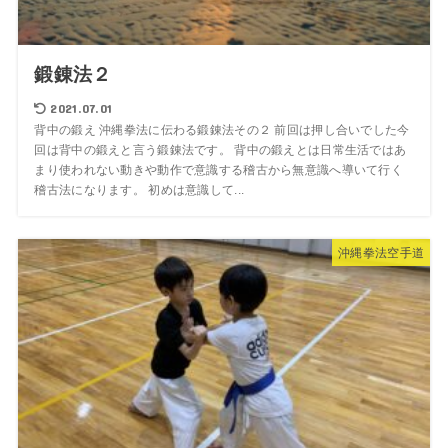
鍛錬法２
2021.07.01
背中の鍛え 沖縄拳法に伝わる鍛錬法その２ 前回は押し合いでした今
回は背中の鍛えと言う鍛錬法です。 背中の鍛えとは日常生活ではあ
まり使われない動きや動作で意識する稽古から無意識へ導いて行く
稽古法になります。 初めは意識して...
沖縄拳法空手道