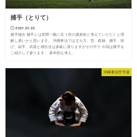
捕手（とりて）
2021.07.22
捕手稽古 捕手とは世間一般に言う所の護身術と考えていただくと理
解し易いかと思います。 沖縄拳法では立ち方、型、鍛錬、捕手、投
げ、組手、武器と稽古法は多岐に渡りますがその中で 今回は捕手を
ご紹介して参ります。 基本的な考え...
沖縄拳法空手道