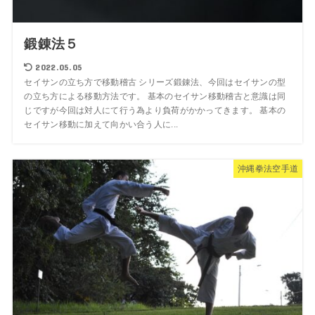
鍛錬法５
2022.05.05
セイサンの立ち方で移動稽古 シリーズ鍛錬法、今回はセイサンの型
の立ち方による移動方法です。 基本のセイサン移動稽古と意識は同
じですが今回は対人にて行う為より負荷がかかってきます。 基本の
セイサン移動に加えて向かい合う人に...
沖縄拳法空手道