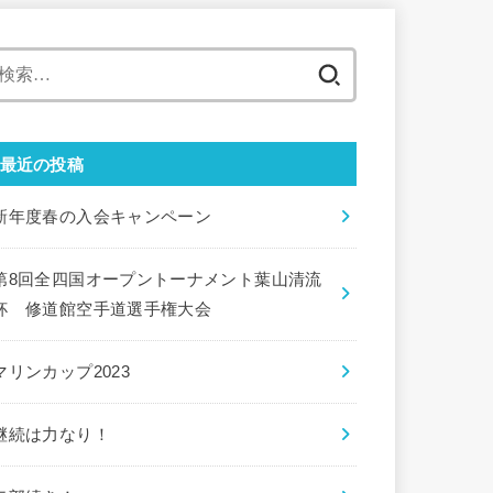
検
索:
最近の投稿
新年度春の入会キャンペーン
第8回全四国オープントーナメント葉山清流
杯 修道館空手道選手権大会
マリンカップ2023
継続は力なり！