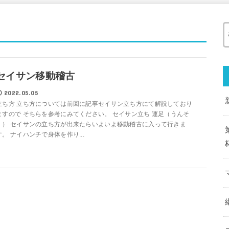
セイサン移動稽古
2022.05.05
立ち方 立ち方については前回に記事セイサン立ち方にて解説しており
ますので そちらを参考にみてください。 セイサン立ち 運足（うんそ
く） セイサンの立ち方が出来たらいよいよ移動稽古に入って行きま
す。 ナイハンチで身体を作り...