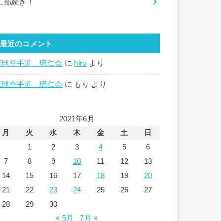
二部続き！
最近のコメント
琉球空手道 琉仁会
に
hiro
より
琉球空手道 琉仁会
に
もり
より
2021年6月
月
火
水
木
金
土
日
1
2
3
4
5
6
7
8
9
10
11
12
13
14
15
16
17
18
19
20
21
22
23
24
25
26
27
28
29
30
« 5月
7月 »