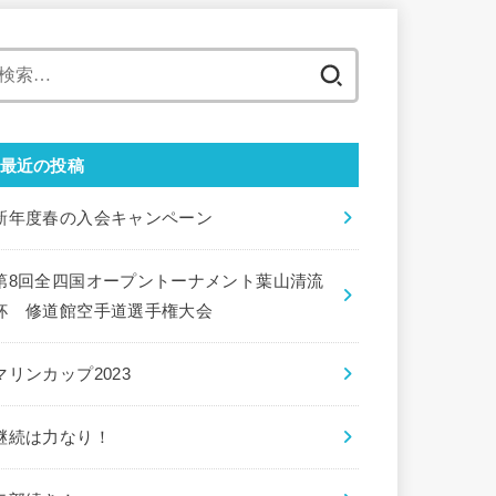
検
索:
最近の投稿
新年度春の入会キャンペーン
第8回全四国オープントーナメント葉山清流
杯 修道館空手道選手権大会
マリンカップ2023
継続は力なり！