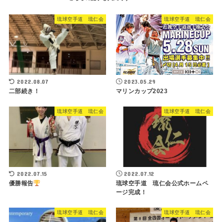
琉球空手道 琉仁会
琉球空手道 琉仁会
2022.08.07
2023.05.29
二部続き！
マリンカップ2023
琉球空手道 琉仁会
琉球空手道 琉仁会
2022.07.15
2022.07.12
優勝報告
琉球空手道 琉仁会公式ホームペ
ージ完成！
琉球空手道 琉仁会
琉球空手道 琉仁会