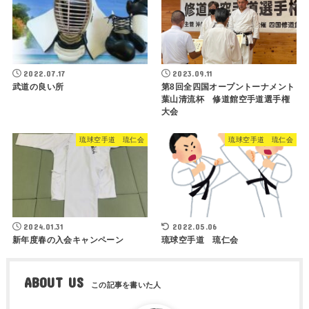
2022.07.17
2023.09.11
武道の良い所
第8回全四国オープントーナメント
葉山清流杯 修道館空手道選手権
大会
琉球空手道 琉仁会
琉球空手道 琉仁会
2024.01.31
2022.05.06
新年度春の入会キャンペーン
琉球空手道 琉仁会
ABOUT US