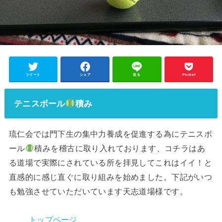
ツイート
シェア
送る
Pocket
テニスボール
積み
琉仁会では門下生の集中力養成を促進する為にテニスボ
ール
積みを稽古に取り入れております、コチラはあ
る道場で実際にされている所を拝見してこれはイイ！と
直感的に感じ直ぐに取り組みを始めました。下記がいつ
も勉強させていただいています天志道場様です。
トップページ