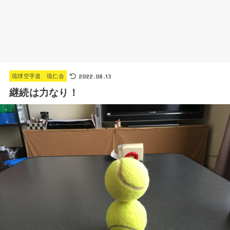
2022.08.13
琉球空手道 琉仁会
継続は力なり！