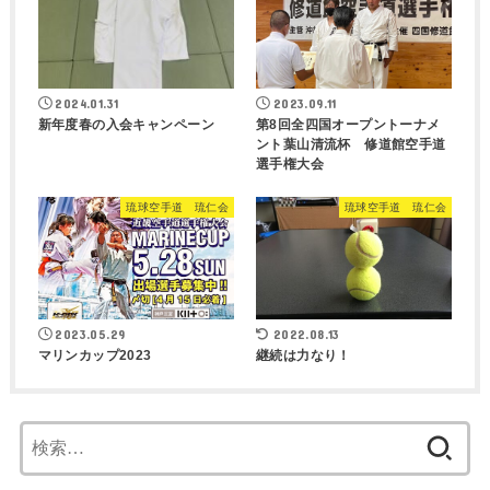
2024.01.31
2023.09.11
新年度春の入会キャンペーン
第8回全四国オープントーナメ
ント葉山清流杯 修道館空手道
選手権大会
琉球空手道 琉仁会
琉球空手道 琉仁会
2023.05.29
2022.08.13
マリンカップ2023
継続は力なり！
検
索: