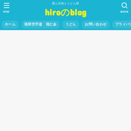
愛と武術とうどん県
hiroのblog
MENU
SEARCH
ホーム
琉球空手道 琉仁会
うどん
お問い合わせ
プライバ