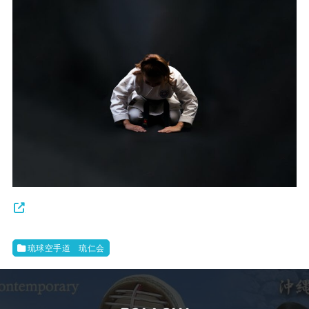
琉球空手道 琉仁会