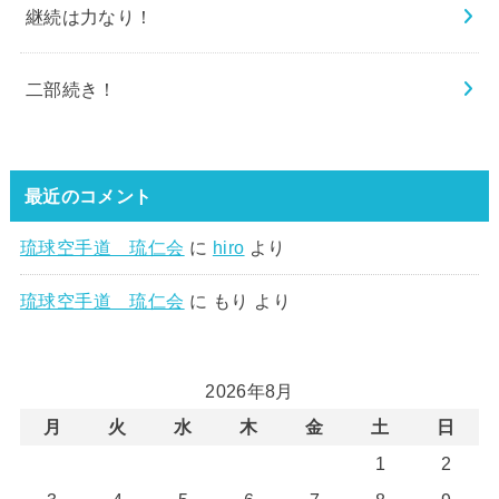
継続は力なり！
二部続き！
最近のコメント
琉球空手道 琉仁会
に
hiro
より
琉球空手道 琉仁会
に
もり
より
2026年8月
月
火
水
木
金
土
日
1
2