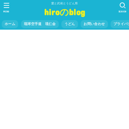
愛と武術とうどん県
hiroのblog
MENU
SEARCH
ホーム
琉球空手道 琉仁会
うどん
お問い合わせ
プライバ