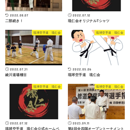
2022.08.07
2022.07.12
二部続き！
琉仁会オリジナルTシャツ
琉球空手道 琉仁会
琉球空手道 琉仁会
2022.07.31
2022.05.06
綾川道場稽古
琉球空手道 琉仁会
琉球空手道 琉仁会
琉球空手道 琉仁会
2022.07.12
2023.09.11
琉球空手道 琉仁会公式ホームペ
第8回全四国オープントーナメント