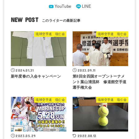
NEW POST
琉球空手道 琉仁会
琉球空手道 琉仁会
2024.01.31
2023.09.11
新年度春の入会キャンペーン
第8回全四国オープントーナメ
ント葉山清流杯 修道館空手道
選手権大会
琉球空手道 琉仁会
琉球空手道 琉仁会
2023.05.29
2022.08.13