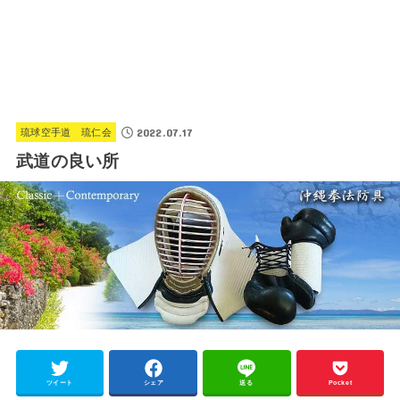
2022.07.17
琉球空手道 琉仁会
武道の良い所
ツイート
シェア
送る
Pocket