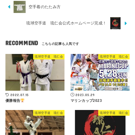
空手着のたたみ方
琉球空手道 琉仁会公式ホームページ完成！
RECOMMEND
琉球空手道 琉仁会
琉球空手道 琉仁会
2022.07.15
2023.05.29
優勝報告
マリンカップ2023
琉球空手道 琉仁会
琉球空手道 琉仁会