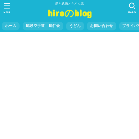
愛と武術とうどん県
hiroのblog
MENU
SEARCH
ホーム
琉球空手道 琉仁会
うどん
お問い合わせ
プライバ