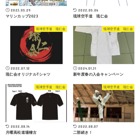
2023.05.29
2022.05.06
マリンカップ2023
琉球空手道 琉仁会
琉球空手道 琉仁会
琉球空手道 琉仁会
2022.07.12
2024.01.31
琉仁会オリジナルTシャツ
新年度春の入会キャンペーン
琉球空手道 琉仁会
琉球空手道 琉仁会
2022.08.14
2022.08.07
月曜高松道場稽古
二部続き！