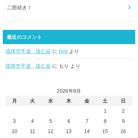
二部続き！
最近のコメント
琉球空手道 琉仁会
に
hiro
より
琉球空手道 琉仁会
に
もり
より
2026年8月
月
火
水
木
金
土
日
1
2
3
4
5
6
7
8
9
10
11
12
13
14
15
16