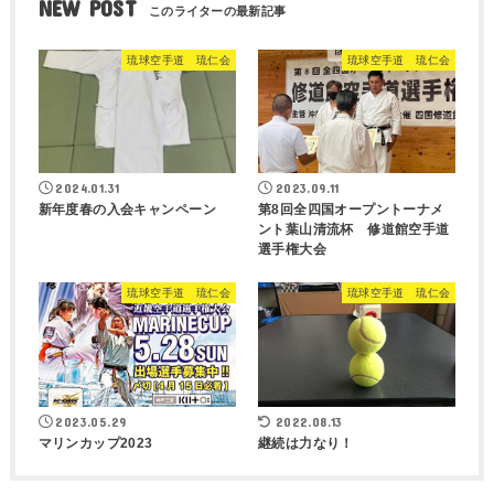
NEW POST
琉球空手道 琉仁会
琉球空手道 琉仁会
2024.01.31
2023.09.11
新年度春の入会キャンペーン
第8回全四国オープントーナメ
ント葉山清流杯 修道館空手道
選手権大会
琉球空手道 琉仁会
琉球空手道 琉仁会
2023.05.29
2022.08.13
マリンカップ2023
継続は力なり！