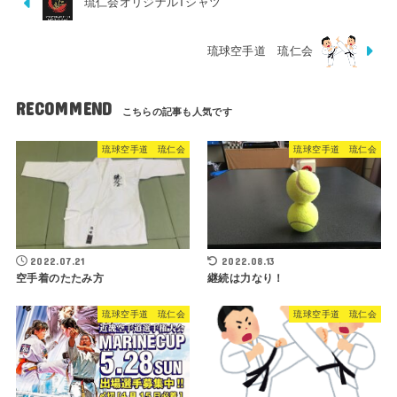
琉仁会オリジナルTシャツ
琉球空手道 琉仁会
RECOMMEND
琉球空手道 琉仁会
琉球空手道 琉仁会
2022.07.21
2022.08.13
空手着のたたみ方
継続は力なり！
琉球空手道 琉仁会
琉球空手道 琉仁会