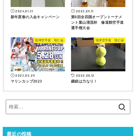
2024.01.31
2023.09.11
新年度春の入会キャンペーン
第8回全四国オープントーナメ
ント葉山清流杯 修道館空手道
選手権大会
琉球空手道 琉仁会
琉球空手道 琉仁会
2023.05.29
2022.08.13
マリンカップ2023
継続は力なり！
検
索:
最近の投稿