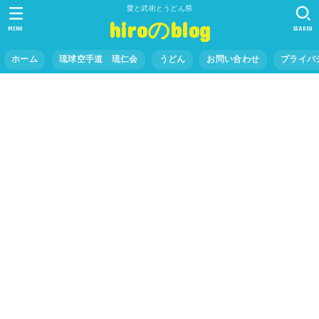
愛と武術とうどん県
hiroのblog
MENU
SEARCH
ホーム
琉球空手道 琉仁会
うどん
お問い合わせ
プライバ