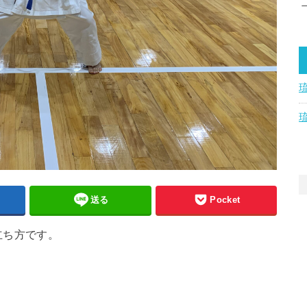
送る
Pocket
立ち方です。
。