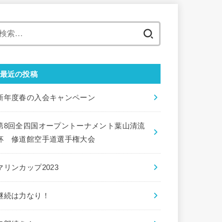
検
索:
最近の投稿
新年度春の入会キャンペーン
第8回全四国オープントーナメント葉山清流
杯 修道館空手道選手権大会
マリンカップ2023
継続は力なり！