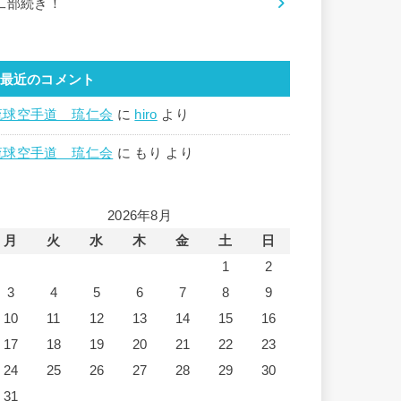
二部続き！
最近のコメント
琉球空手道 琉仁会
に
hiro
より
琉球空手道 琉仁会
に
もり
より
2026年8月
月
火
水
木
金
土
日
1
2
3
4
5
6
7
8
9
10
11
12
13
14
15
16
17
18
19
20
21
22
23
24
25
26
27
28
29
30
31