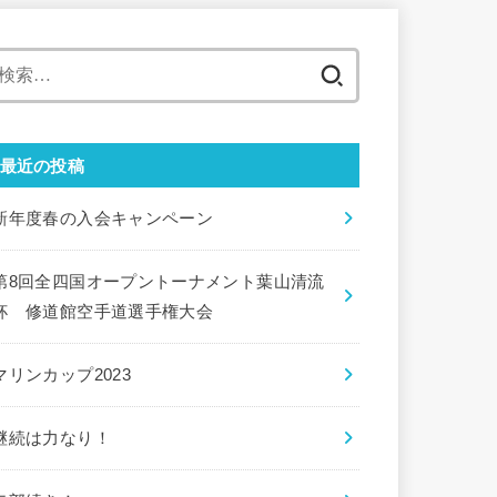
検
索:
最近の投稿
新年度春の入会キャンペーン
第8回全四国オープントーナメント葉山清流
杯 修道館空手道選手権大会
マリンカップ2023
継続は力なり！